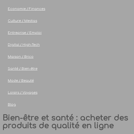
Economie / Finances
Culture / Medias
Entreprise / Emploi
Digital / High-Tech
Maison / Brico
Santé / Bien-être
Mode / Beauté
Loisirs / Voyages
Blog
Bien-être et santé : acheter des
produits de qualité en ligne