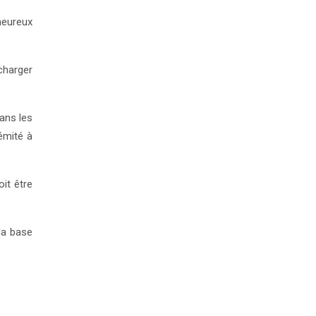
heureux
charger
ans les
émité à
it être
la base