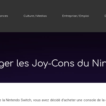
nances
Culture / Medias
Entreprise / Emploi
D
er les Joy-Cons du Ni
e la Nintendo Switch, vous avez décidé d’acheter une console de la 