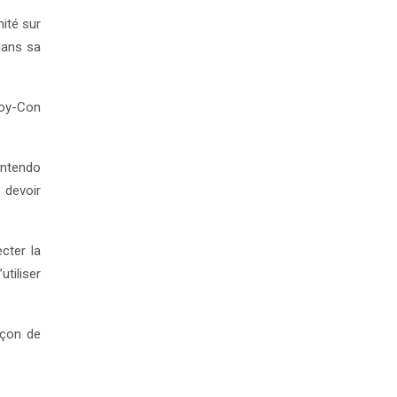
mité sur
dans sa
Joy-Con
intendo
 devoir
cter la
utiliser
açon de