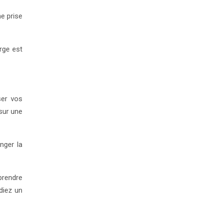
ne prise
rge est
ser vos
sur une
nger la
 prendre
diez un