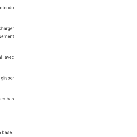
Nintendo
charger
quement
ni avec
 glisser
 en bas
a base.