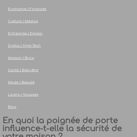
Economie / Finances
Culture / Medias
Entreprise / Emploi
Digital / High-Tech
Maison / Brico
Santé / Bien-être
Mode / Beauté
Loisirs / Voyages
Blog
En quoi la poignée de porte
influence-t-elle la sécurité de
votre maison ?