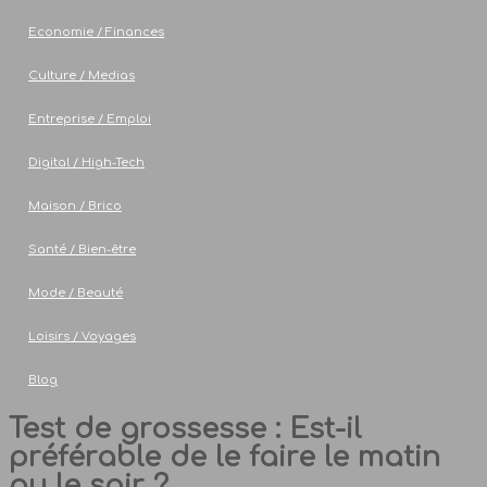
Economie / Finances
Culture / Medias
Entreprise / Emploi
Digital / High-Tech
Maison / Brico
Santé / Bien-être
Mode / Beauté
Loisirs / Voyages
Blog
Test de grossesse : Est-il
préférable de le faire le matin
ou le soir ?