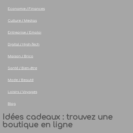
Economie / Finances
Culture / Medias
Entreprise / Emploi
Digital / High-Tech
Maison / Brico
Santé / Bien-être
Mode / Beauté
Loisirs / Voyages
Blog
Idées cadeaux : trouvez une
boutique en ligne