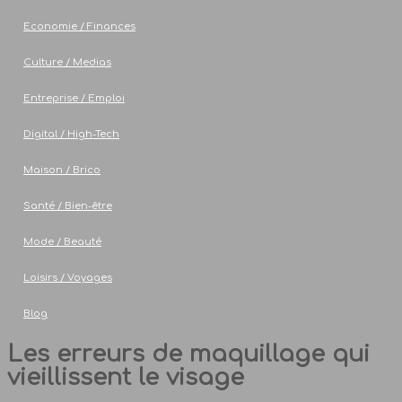
Economie / Finances
Culture / Medias
Entreprise / Emploi
Digital / High-Tech
Maison / Brico
Santé / Bien-être
Mode / Beauté
Loisirs / Voyages
Blog
Les erreurs de maquillage qui
vieillissent le visage