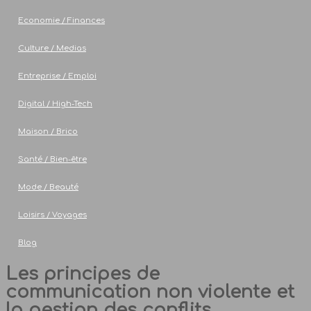
Economie / Finances
Culture / Medias
Entreprise / Emploi
Digital / High-Tech
Maison / Brico
Santé / Bien-être
Mode / Beauté
Loisirs / Voyages
Blog
Les principes de
communication non violente et
la gestion des conflits