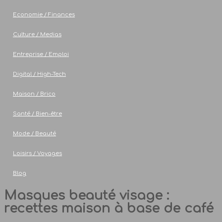
Economie / Finances
Culture / Medias
Entreprise / Emploi
Digital / High-Tech
Maison / Brico
Santé / Bien-être
Mode / Beauté
Loisirs / Voyages
Blog
Masques beauté visage :
recettes maison à base de café