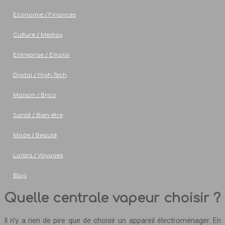
Economie / Finances
Culture / Medias
Entreprise / Emploi
Digital / High-Tech
Maison / Brico
Santé / Bien-être
Mode / Beauté
Loisirs / Voyages
Blog
Quelle centrale vapeur choisir ?
Il n’y a rien de pire que de choisir un appareil électroménager. En