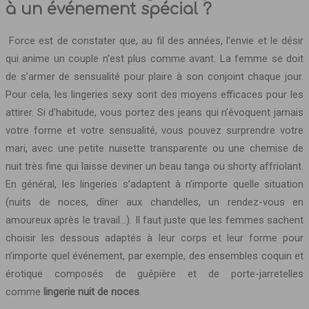
à un événement spécial ?
Force est de constater que, au fil des années, l’envie et le désir
qui anime un couple n’est plus comme avant. La femme se doit
de s’armer de sensualité pour plaire à son conjoint chaque jour.
Pour cela, les lingeries sexy sont des moyens efficaces pour les
attirer. Si d’habitude, vous portez des jeans qui n’évoquent jamais
votre forme et votre sensualité, vous pouvez surprendre votre
mari, avec une petite nuisette transparente ou une chemise de
nuit très fine qui laisse deviner un beau tanga ou shorty affriolant.
En général, les lingeries s’adaptent à n’importe quelle situation
(nuits de noces, dîner aux chandelles, un rendez-vous en
amoureux après le travail…). Il faut juste que les femmes sachent
choisir les dessous adaptés à leur corps et leur forme pour
n’importe quel événement, par exemple, des ensembles coquin et
érotique composés de guêpière et de porte-jarretelles
comme
lingerie nuit de noces
.