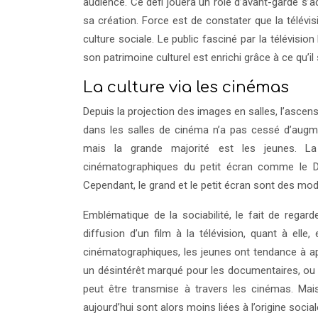
audience. Ce défi jouera un rôle d’avant-garde s’
sa création. Force est de constater que la télévi
culture sociale. Le public fasciné par la télévisi
son patrimoine culturel est enrichi grâce à ce qu’il s
La culture via les cinémas
Depuis la projection des images en salles, l’ascen
dans les salles de cinéma n’a pas cessé d’augme
mais la grande majorité est les jeunes. 
cinématographiques du petit écran comme le D
Cependant, le grand et le petit écran sont des mod
Emblématique de la sociabilité, le fait de regard
diffusion d’un film à la télévision, quant à ell
cinématographiques, les jeunes ont tendance à appr
un désintérêt marqué pour les documentaires, ou en
peut être transmise à travers les cinémas. Mais
aujourd’hui sont alors moins liées à l’origine socia