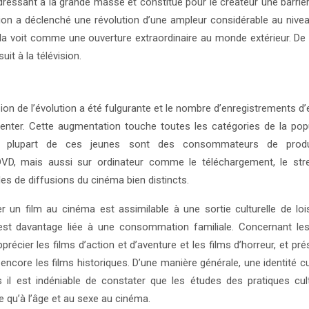
adressant à la grande masse et constitue pour le créateur une barriè
sion a déclenché une révolution d’une ampleur considérable au nivea
on la voit comme une ouverture extraordinaire au monde extérieur. De 
uit à la télévision.
sion de l’évolution a été fulgurante et le nombre d’enregistrements d
nter. Cette augmentation touche toutes les catégories de la popu
La plupart de ces jeunes sont des consommateurs de produ
VD, mais aussi sur ordinateur comme le téléchargement, le str
es de diffusions du cinéma bien distincts.
er un film au cinéma est assimilable à une sortie culturelle de lois
e, est davantage liée à une consommation familiale. Concernant le
écier les films d’action et d’aventure et les films d’horreur, et pr
core les films historiques. D’une manière générale, une identité cul
 il est indéniable de constater que les études des pratiques cult
le qu’à l’âge et au sexe au cinéma.