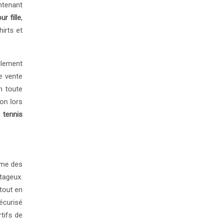
intenant
r fille
,
irts et
ialement
de vente
n toute
ion lors
 tennis
mme des
tageux.
tout en
écurisé
rtifs de