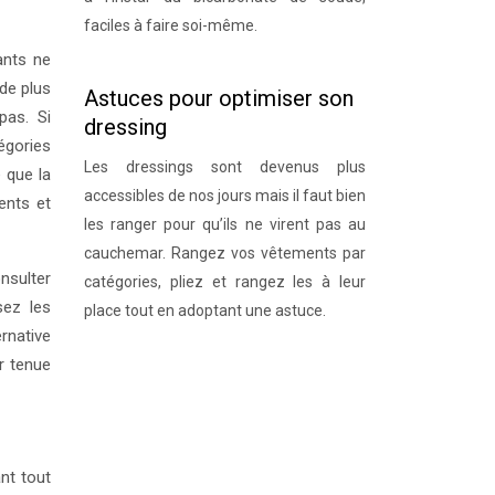
faciles à faire soi-même.
ants ne
 de plus
Astuces pour optimiser son
pas. Si
dressing
tégories
Les dressings sont devenus plus
 que la
accessibles de nos jours mais il faut bien
ents et
les ranger pour qu’ils ne virent pas au
cauchemar. Rangez vos vêtements par
nsulter
catégories, pliez et rangez les à leur
sez les
place tout en adoptant une astuce.
ernative
r tenue
ant tout