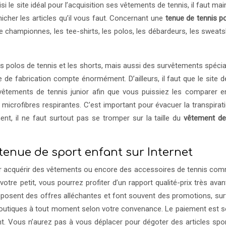
 le site idéal pour l’acquisition ses vêtements de tennis, il faut ma
nicher les articles qu’il vous faut. Concernant une
tenue de tennis pou
 championnes, les tee-shirts, les polos, les débardeurs, les sweatsh
 les polos de tennis et les shorts, mais aussi des survêtements spéc
e de fabrication compte énormément. D’ailleurs, il faut que le site 
vêtements de tennis junior afin que vous puissiez les comparer e
 microfibres respirantes. C’est important pour évacuer la transpirat
, il ne faut surtout pas se tromper sur la taille du
vêtement de
tenue de sport enfant sur Internet
pour acquérir des vêtements ou encore des accessoires de tennis co
tre petit, vous pourrez profiter d’un rapport qualité-prix très avan
posent des offres alléchantes et font souvent des promotions, sur
s boutiques à tout moment selon votre convenance. Le paiement est s
sant. Vous n’aurez pas à vous déplacer pour dégoter des articles spo