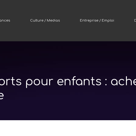
nances
Culture / Medias
Entreprise / Emploi
D
rts pour enfants : ach
e