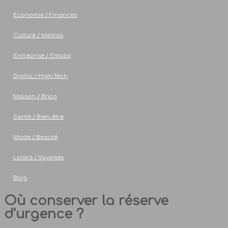
Economie / Finances
Culture / Medias
Entreprise / Emploi
Digital / High-Tech
Maison / Brico
Santé / Bien-être
Mode / Beauté
Loisirs / Voyages
Blog
Où conserver la réserve
d’urgence ?