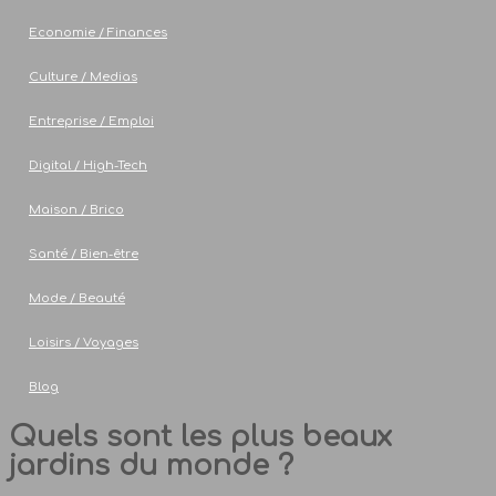
Economie / Finances
Culture / Medias
Entreprise / Emploi
Digital / High-Tech
Maison / Brico
Santé / Bien-être
Mode / Beauté
Loisirs / Voyages
Blog
Quels sont les plus beaux
jardins du monde ?