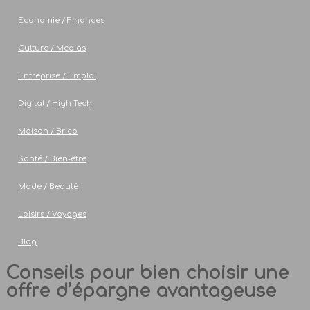
Economie / Finances
Culture / Medias
Entreprise / Emploi
Digital / High-Tech
Maison / Brico
Santé / Bien-être
Mode / Beauté
Loisirs / Voyages
Blog
Conseils pour bien choisir une
offre d’épargne avantageuse