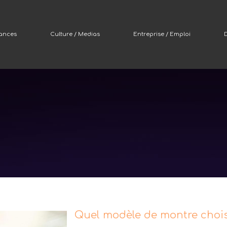
nances
Culture / Medias
Entreprise / Emploi
D
Quel modèle de montre chois